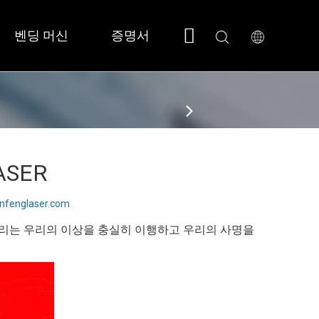
벤딩 머신
증명서
회사 소개
지원
 소형/풀커버 
 SF3015N 
ASER
enfenglaser.com
우리는 우리의 이상을 충실히 이행하고 우리의 사명을