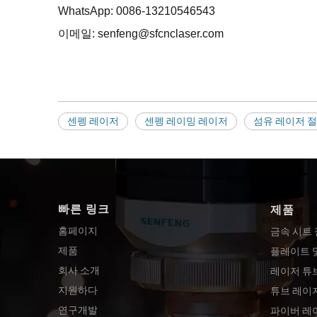
WhatsApp: 0086-13210546543
이메일: senfeng@sfcnclaser.com
센펭 레이저
센펭 레이밍 레이저
섬유 레이저 
빠른 링크
제품
홈페이지
금속 시트
제품
플레이트 
회사 소개
레이저 튜
지원하다
튜브 레이
연구개발
파이버 레