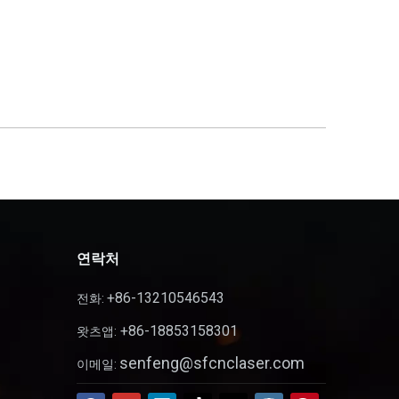
연락처
+86-13210546543
전화:
+86-18853158301
왓츠앱:
senfeng@sfcnclaser.com
이메일: