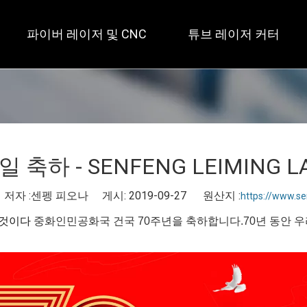
파이버 레이저 및 CNC
튜브 레이저 커터
 개방형 / 대형 테이블 
 풀 커버 / 테이블 2개 
 사각 
 축하 - SENFENG LEIMING L
자 :센펭 피오나 게시: 2019-09-27 원산지 :
https://www.s
 것이다
중화인민공화국 건국 70주년을 축하합니다.
70년 동안 