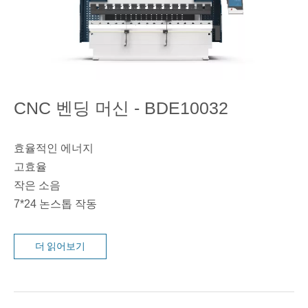
CNC 벤딩 머신 - BDE10032
효율적인 에너지
고효율
작은 소음
7*24 논스톱 작동
더 읽어보기