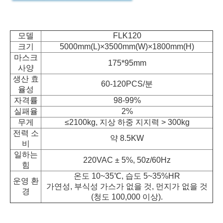
모델
FLK120
크기
5000mm(L)×3500mm(W)×1800mm(H)
마스크
175*95mm
사양
생산 효
60-120PCS/분
율성
자격률
98-99%
실패율
2%
무게
≤2100kg, 지상 하중 지지력 > 300kg
전력 소
약 8.5KW
비
일하는
220VAC ± 5%, 50z/60Hz
힘
온도 10~35℃, 습도 5~35%HR
운영 환
가연성, 부식성 가스가 없을 것, 먼지가 없을 것
경
(청도 100,000 이상).