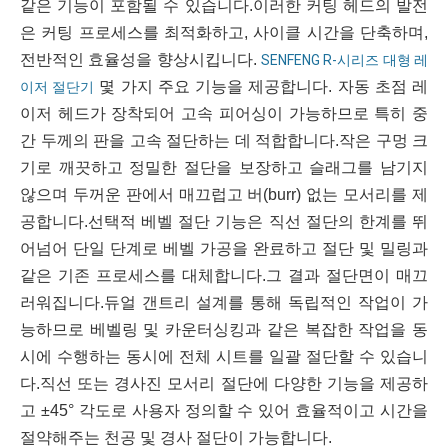
같은 기능이 포함될 수 있습니다.이러한 커팅 헤드의 발전
은 커팅 프로세스를 최적화하고, 사이클 시간을 단축하며,
전반적인 효율성을 향상시킵니다.
SENFENG R-시리즈 대형 레
몇 가지 주요 기능을 제공합니다. 자동 초점 레
이저 절단기
이저 헤드가 장착되어 고속 피어싱이 가능하므로 특히 중
간 두께의 판을 고속 절단하는 데 적합합니다.작은 구멍 크
기로 깨끗하고 정밀한 절단을 보장하고 슬래그를 남기지
않으며 두꺼운 판에서 매끄럽고 버(burr) 없는 모서리를 제
공합니다.선택적 베벨 절단 기능은 직선 절단의 한계를 뛰
어넘어 단일 단계로 베벨 가공을 완료하고 절단 및 밀링과
같은 기존 프로세스를 대체합니다.그 결과 절단면이 매끄
러워집니다.듀얼 갠트리 설계를 통해 독립적인 작업이 가
능하므로 베벨링 및 카운터싱킹과 같은 복잡한 작업을 동
시에 수행하는 동시에 전체 시트를 일괄 절단할 수 있습니
다.직선 또는 경사진 모서리 절단에 다양한 기능을 제공하
고 ±45° 각도로 사용자 정의할 수 있어 효율적이고 시간을
절약해주는 천공 및 경사 절단이 가능합니다.