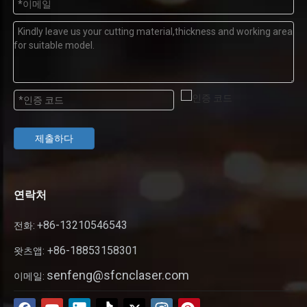
제출하다
연락처
+86-13210546543
전화:
+86-18853158301
왓츠앱:
senfeng@sfcnclaser.com
이메일: