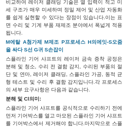
비교하여 레이저 클래딩 기술은 열 입력이 적고 미
세 구조가 매우 미세하며 정밀 제어 및 산업 자동화
를 쉽게 실현할 수 있다는 장점이 있습니다.이는 표
면 수리 및 기계 부품 재제조 분야에서 폭넓게 적용
됩니다.
M
에탈
A
첨가제
M
제조
P
프로세스
H의
에잇-
S
오줌
을 싸다
S
선
G
귀
S
손잡이
스플라인 기어 샤프트의 레이저 금속 증착 공정은
분해 및 청소, 수리 전 결함 감지, 수리된 부품의 절
단 및 연마, 레이저 클래딩, 스플라인 가공, 동적 균
형 테스트 및 수리 후 결함 감지입니다.각 프로세스
의 세부 요구사항은 다음과 같습니다.
분해 및
Cl
의미:
스플라인 기어 샤프트를 공식적으로 수리하기 전에
먼저 기어박스를 열고 마모된 스플라인 기어 샤프트
를 기어박스에서 제거해야 합니다.마지막으로 스플