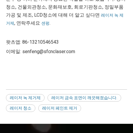
청소, 건물외관청소, 문화재보호, 회로기판청소, 정밀부품
가공 및 제조, LCD청소에 대해 더 알고 싶다면
레이저 녹 제
, 연락주세요
.
거제
센펑
왓츠앱: 86-13210546543
이메일: senfeng@sfcnclaser.com
레이저 녹 제거제
레이저 금속 표면이 깨끗해졌습니다.
레이저 청소
레이저 페인트 제거