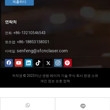
제출하다
연락처
+86-13210546543
전화:
+86-18853158301
왓츠앱:
senfeng@sfcnclaser.com
이메일:
저작권 © 2023지난 센펑 레이저 기술 주식 회사 판권 소유
개인 정보 보호 정책