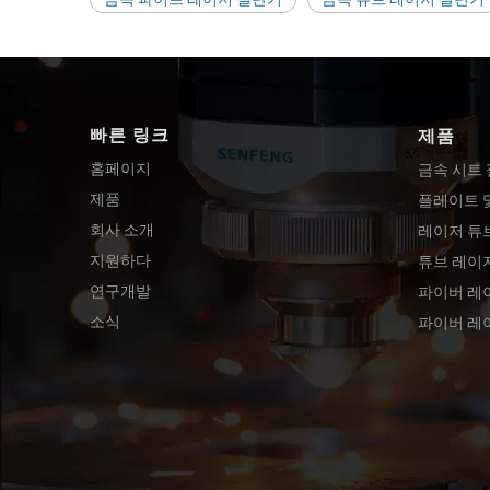
빠른 링크
제품
홈페이지
금속 시트
제품
플레이트 
회사 소개
레이저 튜
지원하다
튜브 레이
연구개발
파이버 레
소식
파이버 레