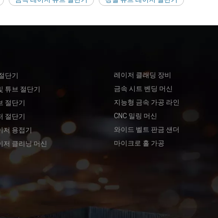
레이저 클래딩 장비
 절단기
금속 시트 벤딩 머신
및 튜브 절단기
지능형 금속 가공 라인
브 절단기
CNC 밀링 머신
저 절단기
와이드 벨트 판금 샌더
이저 용접기
마이크로 홀 가공
이저 클리닝 머신