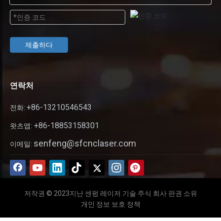
제출하다
연락처
+86-13210546543
전화:
+86-18853158301
왓츠앱:
senfeng@sfcnclaser.com
이메일:
저작권 © 2023지난 센펑 레이저 기술 주식 회사 판권 소유
개인 정보 보호 정책