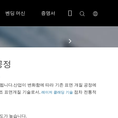
벤딩 머신
증명서
회사 소개
지원
 소형/풀커버 
 SF3015N 
공정
된
포함됩니다.산업이 변화함에 따라 기존 표면 개질 공정에
조 표면개질 기술로서,
점차 전통적
레이저 클래딩 기술
도가 높습니다.