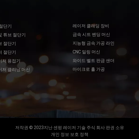
레이저 클래딩 장비
 절단기
금속 시트 벤딩 머신
및 튜브 절단기
지능형 금속 가공 라인
브 절단기
CNC 밀링 머신
저 절단기
와이드 벨트 판금 샌더
이저 용접기
마이크로 홀 가공
이저 클리닝 머신
저작권 © 2023지난 센펑 레이저 기술 주식 회사 판권 소유
개인 정보 보호 정책