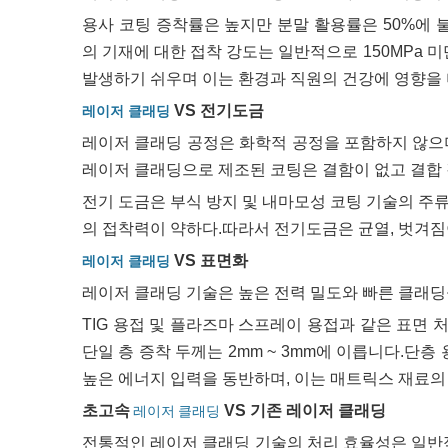
용사 코팅 증착률은 높지만 분말 활용률은 50%에 
의 기재에 대한 접착 강도는 일반적으로 150MPa 
발생하기 쉬우며 이는 환경과 직원의 건강에 영향을
VS 전기도금
레이저 클래딩
레이저 클래딩 공정은 화학적 공정을 포함하지 않으며
레이저 클래딩으로 제조된 코팅은 결함이 없고 결합 
전기 도금은 부식 방지 및 내마모성 코팅 기술의 주
의 접착력이 약하다.따라서 전기도금은 균열, 벗겨짐
VS 표면화
레이저 클래딩
레이저 클래딩 기술은 높은 전력 밀도와 빠른 클래딩을
TIG 용접 및 플라즈마 스프레이 용접과 같은 표면
단일 층 증착 두께는 2mm ~ 3mm에 이릅니다.단
높은 에너지 입력을 동반하며, 이는 매트릭스 재료의
초고속
VS 기존 레이저 클래딩
레이저 클래딩
전통적인 레이저 클래딩 기술의 처리 효율성은 일반적으