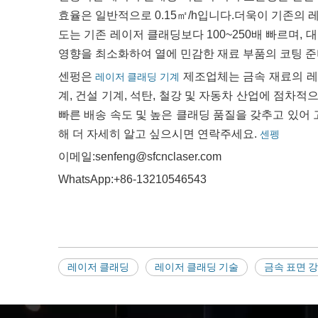
효율은 일반적으로 0.15㎡/h입니다.더욱이 기존의
도는 기존 레이저 클래딩보다 100~250배 빠르며
영향을 최소화하여 열에 민감한 재료 부품의 코팅 준
센펑은
제조업체는 금속 재료의 레
레이저 클래딩 기계
계, 건설 기계, 석탄, 철강 및 자동차 산업에 점차
빠른 배송 속도 및 높은 클래딩 품질을 갖추고 있어
해 더 자세히 알고 싶으시면 연락주세요.
센펭
이메일:senfeng@sfcnclaser.com
WhatsApp:+86-13210546543
레이저 클래딩
레이저 클래딩 기술
금속 표면 