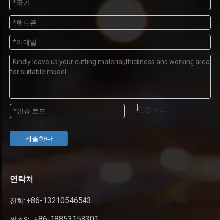
제출하다
연락처
+86-13210546543
전화:
+86-18853158301
왓츠앱: