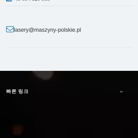

lasery@maszyny-polskie.pl
빠른 링크