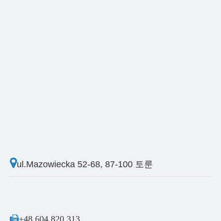

ul.Mazowiecka 52-68, 87-100 토룬

+48 604 820 313