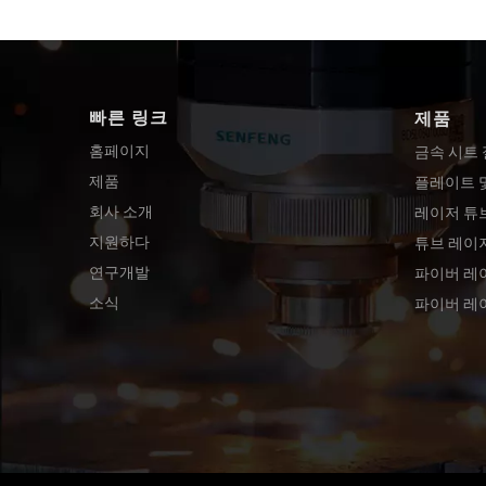
빠른 링크
제품
홈페이지
금속 시트
제품
플레이트 
회사 소개
레이저 튜
지원하다
튜브 레이
연구개발
파이버 레
소식
파이버 레