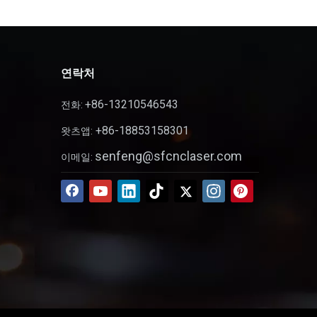
연락처
+86-13210546543
전화:
+86-18853158301
왓츠앱:
senfeng@sfcnclaser.com
이메일: