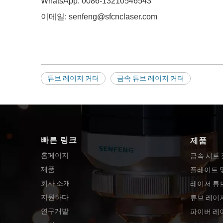
WhatsApp: 0086-13210546543
이메일: senfeng@sfcnclaser.com
튜브 레이저 커터
금속 튜브 레이저 커터
빠른 링크
제품
홈페이지
금속 시트
제품
플레이트 
회사 소개
레이저 튜
지원하다
튜브 레이
연구개발
파이버 레