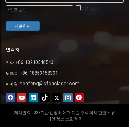
제출하다
연락처
+86-13210546543
전화:
+86-18853158301
왓츠앱:
senfeng@sfcnclaser.com
이메일:
저작권 © 2023지난 센펑 레이저 기술 주식 회사 판권 소유
개인 정보 보호 정책