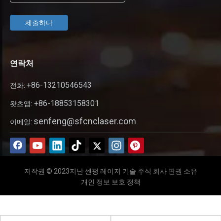
제출하다
연락처
+86-13210546543
전화:
+86-18853158301
왓츠앱:
senfeng@sfcnclaser.com
이메일:
저작권 © 2023지난 센펑 레이저 기술 주식 회사 판권 소유
개인 정보 보호 정책