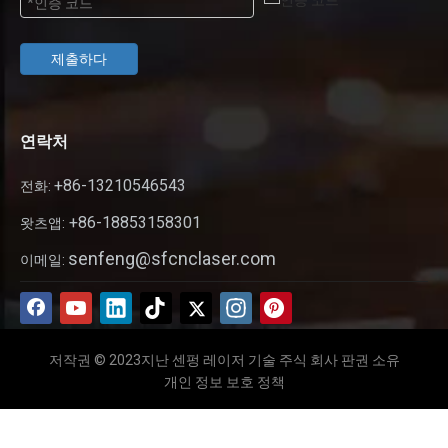
제출하다
연락처
+86-13210546543
전화:
+86-18853158301
왓츠앱:
senfeng@sfcnclaser.com
이메일:
저작권 © 2023지난 센펑 레이저 기술 주식 회사 판권 소유
개인 정보 보호 정책