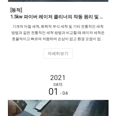
[동적]
1.5kw 파이버 레이저 클리너의 작동 원리 및 응용 산업
기계적 마찰 세척, 화학적 부식 세척 및 기타 전통적인 세척
방법과 같은 전통적인 세척 방법과 비교할 때 레이저 세척은
효율적이고 빠르며 저렴하며 손상이 없고 환경 오염이 없습
니다.안전하고 신뢰할 수 있는 제품 등 더 많은 제품을 알고
싶으시면 senfeng에 문의하세요. 왓츠앱:86-13210546543
자세히보기
이메일:senfeng@sfcnclaser.com
2021
DATE
01
- 04