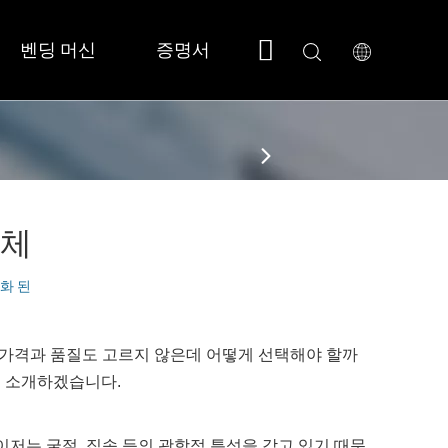
벤딩 머신
증명서
회사 소개
지원
 소형/풀커버 
 SF3015N 
업체
화 된
 가격과 품질도 고르지 않은데 어떻게 선택해야 할까
히 소개하겠습니다.
저는 굴절, 집속 등의 광학적 특성을 갖고 있기 때문