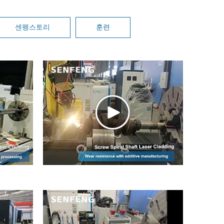
센펭스토리
훈련