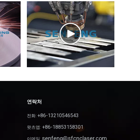
연락처
+86-13210546543
전화:
+86-18853158301
왓츠앱:
senfeng@sfcnclaser.com
이메일: