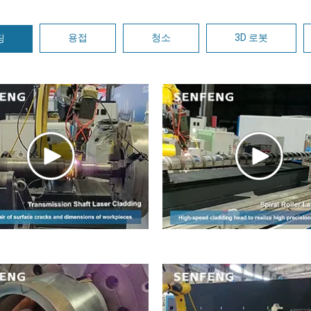
용접
청소
3D 로봇
딩