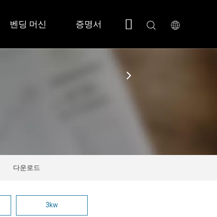
벤딩 머신
증명서
회사 소개
지원
 소형/풀커버 
 SF3015N 
다운로드
3kw