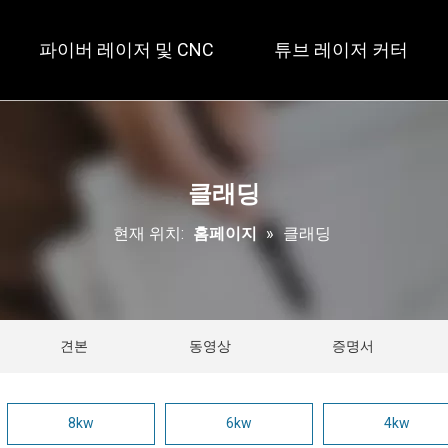
파이버 레이저 및 CNC
튜브 레이저 커터
 개방형 / 대형 테이블 
 풀 커버 / 테이블 2개 
 사각 
클래딩
현재 위치:
홈페이지
»
클래딩
견본
동영상
증명서
8kw
6kw
4kw