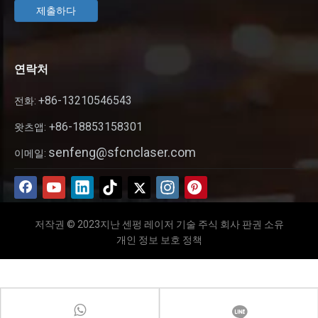
제출하다
연락처
+86-13210546543
전화:
+86-18853158301
왓츠앱:
senfeng@sfcnclaser.com
이메일:
저작권 © 2023지난 센펑 레이저 기술 주식 회사 판권 소유
개인 정보 보호 정책